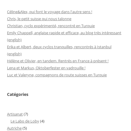
Céline&Alex, qui font le voyage dans l'autre sens !
Chris, le petit suisse qui nous talonne
Christian, cyclo expérimenté, rencontré en Turquie
Emily Chappell, anglaise rapide et efficace, au blog très intéressant
(english)
Erika et Albert, deux cyclos tranquilles, rencontrés à Istanbul
(english)
Hélène et Olivier, en tandem. Rentrés en France à présent !
Lena et Markus, Oktoberfester en vadrouille !
Luc et Valeryne, compagnons de route suisses en Turquie
Catégories
Artisanat
(7)
Le Labo de Loby
(4)
Autriche
(5)