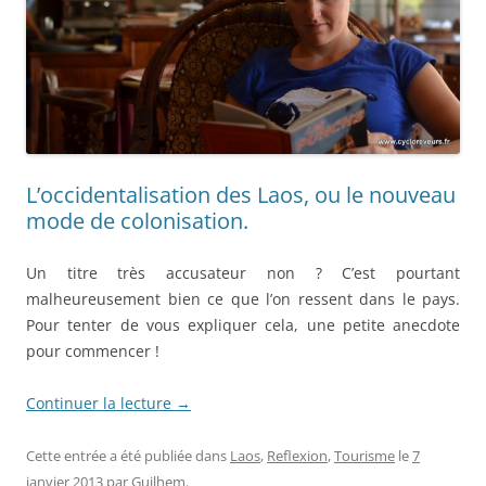
L’occidentalisation des Laos, ou le nouveau
mode de colonisation.
Un titre très accusateur non ? C’est pourtant
malheureusement bien ce que l’on ressent dans le pays.
Pour tenter de vous expliquer cela, une petite anecdote
pour commencer !
Continuer la lecture
→
Cette entrée a été publiée dans
Laos
,
Reflexion
,
Tourisme
le
7
janvier 2013
par
Guilhem
.