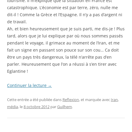
tourisme. Il m’explique que la situation en France est
catastrophique. L’économie est par terre, zéro, nulle me
dit-il ! Comme la Grèce et l’Espagne. Il n’y a pas d’argent ni
de travail.
Ah, et bien heureusement que je suis parti, me dis-je ! Plus
tard, alors que je lui explique par où nous sommes passés
pendant le voyage, il grimace au moment de l’Iran, et me
fait un signe en passant son pouce sur son cou… Ca doit
être un pays très dangereux, la télé n’arrête pas d’en
parler. Heureusement que l’on a réussi à s’en tirer avec
Eglantine !
Continuer la lecture
→
Cette entrée a été publiée dans
Reflexion
, et marquée avec
Iran
,
média
, le
8 octobre 2012
par
Guilhem
.