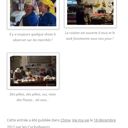
La cuisine est ouverte à tous et le
Il y a toujours quelque chose à
wok fonctionne sous nos yeux !
observer sur les marchés !
Des pâtes, des pâtes, oui, mais
des Panza… ah non…
Cette entrée a été publiée dans
Chine
,
Vie ma vie
le
18 décembre
2012
par
les Cyclorêveurs
.