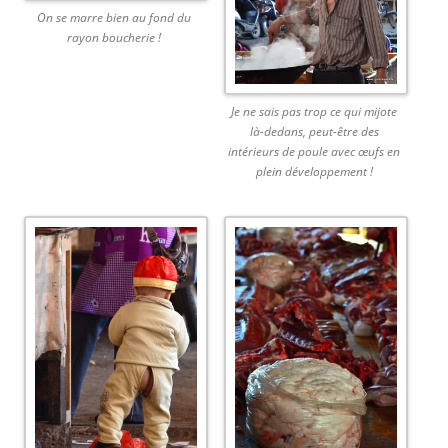
On se marre bien au fond du
rayon boucherie !
Je ne sais pas trop ce qui mijote
là-dedans, peut-être des
intérieurs de poule avec œufs en
plein développement !