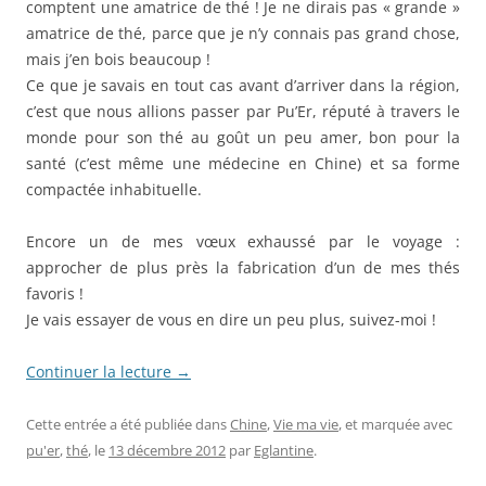
comptent une amatrice de thé ! Je ne dirais pas « grande »
amatrice de thé, parce que je n’y connais pas grand chose,
mais j’en bois beaucoup !
Ce que je savais en tout cas avant d’arriver dans la région,
c’est que nous allions passer par Pu’Er, réputé à travers le
monde pour son thé au goût un peu amer, bon pour la
santé (c’est même une médecine en Chine) et sa forme
compactée inhabituelle.
Encore un de mes vœux exhaussé par le voyage :
approcher de plus près la fabrication d’un de mes thés
favoris !
Je vais essayer de vous en dire un peu plus, suivez-moi !
Continuer la lecture
→
Cette entrée a été publiée dans
Chine
,
Vie ma vie
, et marquée avec
pu'er
,
thé
, le
13 décembre 2012
par
Eglantine
.