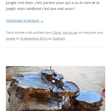
Jungle c’est bien, c’est parlant pour qui a vu
le Livre de la
Jungle,
mais
rainforest
c’est pas mal aussi !
Continuer la lecture
→
Cette entrée a été publiée dans
Chine
,
Vie ma vie
, et marquée avec
jungle
, le
16 décembre 2012
par
Guilhem
.