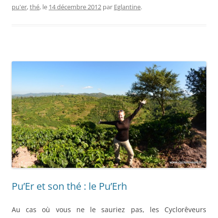
pu'er
,
thé
, le
14 décembre 2012
par
Eglantine
.
Pu’Er et son thé : le Pu’Erh
Au cas où vous ne le sauriez pas, les Cyclorêveurs