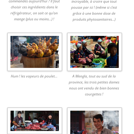
commandes aujourd’hui ? Il faut
incroyable, à croire que tout
choisir ces ingrédients dans le
pousse par ici ! (même si c’est
réfrigérateur, on sait ce qu’on
grâce à une bonne dose de
mange (plus ou moins…) !
produits phytosanitaires…)
Hum ! les vapeurs de poulet…
A Mengla, tout au sud de la
province, les trois petites dames
nous ont vendu de bien bonnes
courgettes !