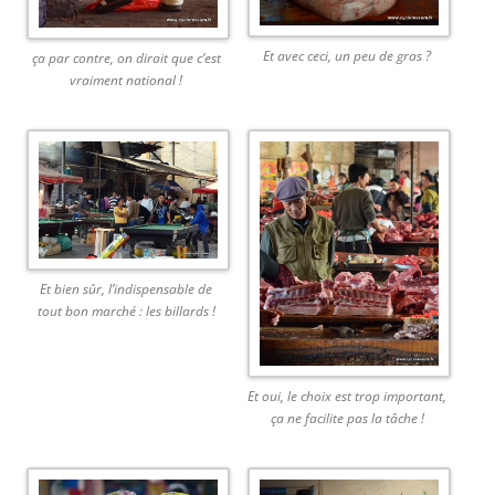
Et avec ceci, un peu de gras ?
ça par contre, on dirait que c’est
vraiment national !
Et bien sûr, l’indispensable de
tout bon marché : les billards !
Et oui, le choix est trop important,
ça ne facilite pas la tâche !