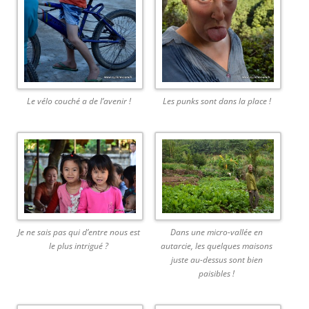
Le vélo couché a de l’avenir !
Les punks sont dans la place !
Je ne sais pas qui d’entre nous est
Dans une micro-vallée en
le plus intrigué ?
autarcie, les quelques maisons
juste au-dessus sont bien
paisibles !