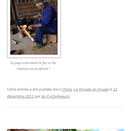
Le papi entretient le feu et les
chatons en profitent !
Cette entrée a été publiée dans
Chine
,
Le Voyage en Image
le
22
décembre 2012
par
les Cyclorêveurs
.