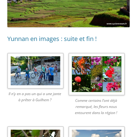
Yunnan en images : suite et fin !
Il n’y en a pas un qui a une jante
à prêter à Guilhem ?
Comme certains l’ont déjà
remarqué, les fleurs nous
entourent dans la région !