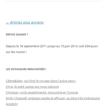
Navigation
←
Articles plus anciens
des
DEPUIS QUAND ?
articles
Depuis le 18 septembre 2011 jusqu'au 15 juin 2013, soit 634 jours
sur les routes !
LES VOYAGEURS RENCONTRÉS !
Céline&Alex, qui font le voyage dans l'autre sens !
Chris, le petit suisse qui nous talonne
Christian, cyclo expérimenté, rencontré en Turquie
Emily Chappell, anglaise rapide et efficace, au blog très intéressant
(english)