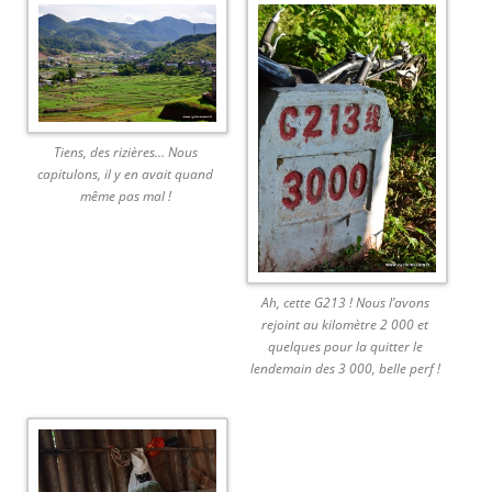
Tiens, des rizières… Nous
capitulons, il y en avait quand
même pas mal !
Ah, cette G213 ! Nous l’avons
rejoint au kilomètre 2 000 et
quelques pour la quitter le
lendemain des 3 000, belle perf !