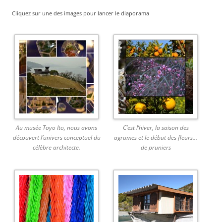
Cliquez sur une des images pour lancer le diaporama
Au musée Toyo Ito, nous avons
C’est l’hiver, la saison des
découvert l’univers conceptuel du
agrumes et le début des fleurs…
célèbre architecte.
de pruniers