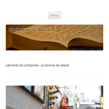
Aller
au
Cyclorêveurs : Récits
contenu
Blog voyage des cyclorêveurs Eglantine et Guilhem
Menu
ARCHIVES DE CATÉGORIE :
LE VOYAGE EN IMAGE