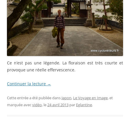
Ce n’est pas une légende. La floraison est très courte et
provoque une réelle effervescence.
Continuer la lecture
→
Cette entrée a été publiée dans
Japon
,
Le Voyage en Image
, et
marquée avec
vidéo
, le
24 avril 2013
par
Eglantine
.