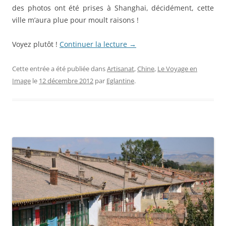
des photos ont été prises à Shanghai, décidément, cette
ville m’aura plue pour moult raisons !
Voyez plutôt !
Continuer la lecture
→
Cette entrée a été publiée dans
Artisanat
,
Chine
,
Le Voyage en
Image
le
12 décembre 2012
par
Eglantine
.