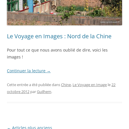
Le Voyage en Images : Nord de la Chine
Pour tout ce que nous avons oublié de dire, voici les
images !
Continuer la lecture
→
Cette entrée a été publiée dans
Chine
,
Le Voyage en Image
le
22
octobre 2012
par
Guilhem
.
Navigation
←
Articles plus anciens