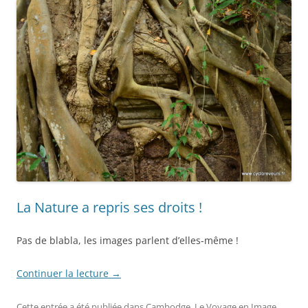
La Nature a repris ses droits !
Pas de blabla, les images parlent d’elles-même !
Continuer la lecture
→
Cette entrée a été publiée dans
Cambodge
,
Le Voyage en Image
,