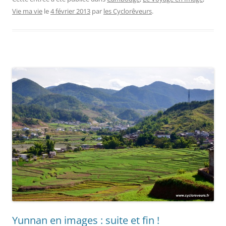
Vie ma vie
le
4 février 2013
par
les Cyclorêveurs
.
Yunnan en images : suite et fin !