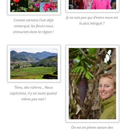
Je ne sais pas qui d’entre nous est
Comme certains l’ont déjà
le plus intrigué ?
remarqué, les fleurs nous
entourent dans la région !
Tiens, des rizières… Nous
capitulons, il y en avait quand
même pas mal !
On est en pleine saison des