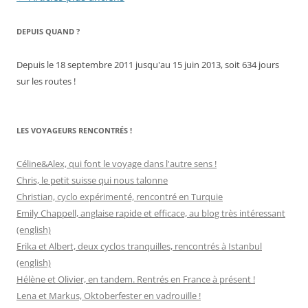
des
DEPUIS QUAND ?
articles
Depuis le 18 septembre 2011 jusqu'au 15 juin 2013, soit 634 jours
sur les routes !
LES VOYAGEURS RENCONTRÉS !
Céline&Alex, qui font le voyage dans l'autre sens !
Chris, le petit suisse qui nous talonne
Christian, cyclo expérimenté, rencontré en Turquie
Emily Chappell, anglaise rapide et efficace, au blog très intéressant
(english)
Erika et Albert, deux cyclos tranquilles, rencontrés à Istanbul
(english)
Hélène et Olivier, en tandem. Rentrés en France à présent !
Lena et Markus, Oktoberfester en vadrouille !