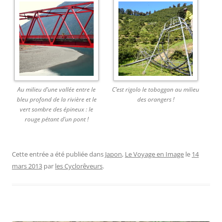
Au milieu d’une vallée entre le
C’est rigolo le toboggan au milieu
bleu profond de la rivière et le
des orangers !
vert sombre des épineux : le
rouge pétant d’un pont !
Cette entrée a été publiée dans
Japon
,
Le Voyage en Image
le
14
mars 2013
par
les Cyclorêveurs
.