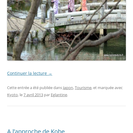
Continuer la lecture
→
Cette entrée a été publiée dans
Japon
,
Tourisme
, et marquée avec
Kyoto
, le
7 avril 2013
par
Eglantine
.
A l’approche de Kobe