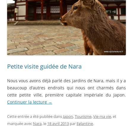
Petite visite guidée de Nara
Nous vous avons déjà parlé des jardins de Nara, mais il y a
beaucoup d’autres endroits qui nous ont charmés dans
cette petite ville, première capitale impériale du Japon.
Continuer la lecture
→
Cette entrée a été publiée dans
Japon
,
Tourisme
,
Vie ma vie
, et
marquée avec
Nara
, le
18 avril 2013
par
Eglantine
.