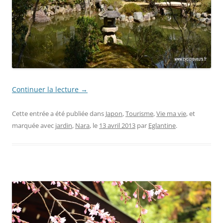
Continuer la lecture
→
Cette entrée a été publiée dans
Japon
,
Tourisme
,
Vie ma vie
, et
marquée avec
jardin
,
Nara
, le
13 avril 2013
par
Eglantine
.