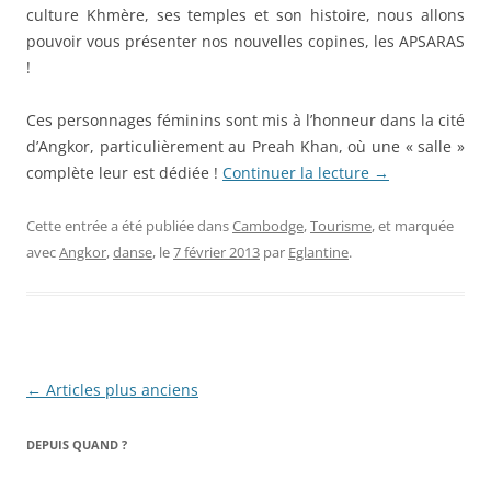
culture Khmère, ses temples et son histoire, nous allons
pouvoir vous présenter nos nouvelles copines, les APSARAS
!
Ces personnages féminins sont mis à l’honneur dans la cité
d’Angkor, particulièrement au Preah Khan, où une « salle »
complète leur est dédiée !
Continuer la lecture
→
Cette entrée a été publiée dans
Cambodge
,
Tourisme
, et marquée
avec
Angkor
,
danse
, le
7 février 2013
par
Eglantine
.
Navigation
←
Articles plus anciens
des
DEPUIS QUAND ?
articles