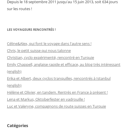
Depuis le 18 septembre 2011 jusqu'au 15 juin 2013, soit 634 jours
sur les routes !
LES VOYAGEURS RENCONTRÉS !
Céline&Alex, qui font le voyage dans l'autre sens !
Chris, le petit suisse qui nous talonne
Christian, cyclo expérimenté, rencontré en Turquie
Emily Chappell, anglaise rapide et efficace, au blog très intéressant
(english)
Erika et Albert, deux cyclos tranquilles, rencontrés à Istanbul
(english)
Hélène et Olivier, en tandem. Rentrés en France à présent !
Lena et Markus, Oktoberfester en vadrouille !
Luc et Valeryne, compagnons de route suisses en Turquie
Catégories