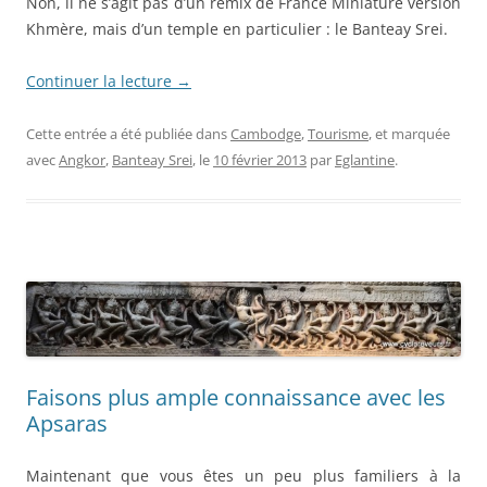
Non, il ne s’agit pas d’un remix de France Miniature version
Khmère, mais d’un temple en particulier : le Banteay Srei.
Continuer la lecture
→
Cette entrée a été publiée dans
Cambodge
,
Tourisme
, et marquée
avec
Angkor
,
Banteay Srei
, le
10 février 2013
par
Eglantine
.
Faisons plus ample connaissance avec les
Apsaras
Maintenant que vous êtes un peu plus familiers à la