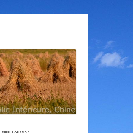
AN
O
N
N
NGRU
N IMAGE
N
MECA
DEPUIS QUAND ?