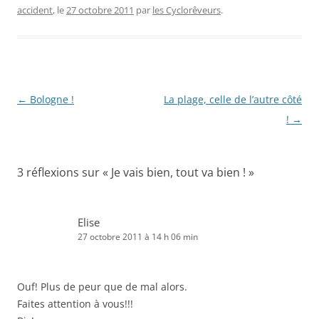
accident
, le
27 octobre 2011
par
les Cyclorêveurs
.
Navigation
←
Bologne !
La plage, celle de l’autre côté
des
!
→
articles
3 réflexions sur «
Je vais bien, tout va bien !
»
Elise
27 octobre 2011 à 14 h 06 min
Ouf! Plus de peur que de mal alors.
Faites attention à vous!!!