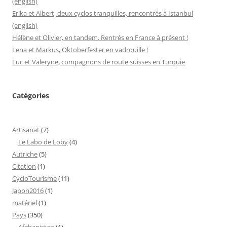
(english)
Erika et Albert, deux cyclos tranquilles, rencontrés à Istanbul
(english)
Hélène et Olivier, en tandem. Rentrés en France à présent !
Lena et Markus, Oktoberfester en vadrouille !
Luc et Valeryne, compagnons de route suisses en Turquie
Catégories
Artisanat
(7)
Le Labo de Loby
(4)
Autriche
(5)
Citation
(1)
CycloTourisme
(11)
Japon2016
(1)
matériel
(1)
Pays
(350)
Afghanistan
(1)