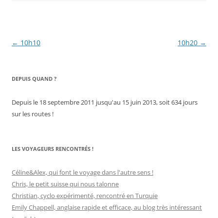
Navigation
←
10h10
10h20
→
des
articles
DEPUIS QUAND ?
Depuis le 18 septembre 2011 jusqu'au 15 juin 2013, soit 634 jours
sur les routes !
LES VOYAGEURS RENCONTRÉS !
Céline&Alex, qui font le voyage dans l'autre sens !
Chris, le petit suisse qui nous talonne
Christian, cyclo expérimenté, rencontré en Turquie
Emily Chappell, anglaise rapide et efficace, au blog très intéressant