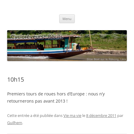
Aller
au
Cyclorêveurs : Récits
contenu
Blog voyage des cyclorêveurs Eglantine et Guilhem
Menu
10h15
Premiers tours de roues hors d’Europe : nous n’y
retournerons pas avant 2013 !
Cette entrée a été publiée dans
Vie ma vie
le
8 décembre 2011
par
Guilhem
.