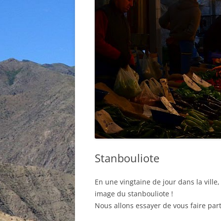
Stanbouliote
En une vingtaine de jour dans la ville
image du stanbouliote !
Nous allons essayer de vous faire par