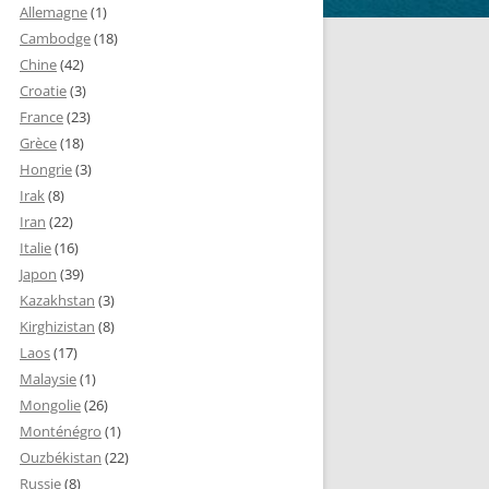
Allemagne
(1)
Cambodge
(18)
Chine
(42)
Croatie
(3)
France
(23)
Grèce
(18)
Hongrie
(3)
Irak
(8)
Iran
(22)
Italie
(16)
Japon
(39)
Kazakhstan
(3)
Kirghizistan
(8)
Laos
(17)
Malaysie
(1)
Mongolie
(26)
Monténégro
(1)
Ouzbékistan
(22)
Russie
(8)