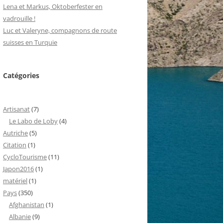
Lena et Markus, Oktoberfester en
vadrouille !
Luc et Valeryne, compagnons de route
suisses en Turquie
Catégories
Artisanat
(7)
Le Labo de Loby
(4)
Autriche
(5)
Citation
(1)
CycloTourisme
(11)
Japon2016
(1)
matériel
(1)
Pays
(350)
Afghanistan
(1)
Albanie
(9)