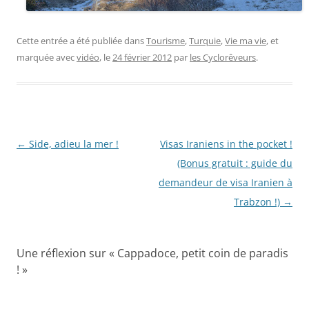
Cette entrée a été publiée dans
Tourisme
,
Turquie
,
Vie ma vie
, et
marquée avec
vidéo
, le
24 février 2012
par
les Cyclorêveurs
.
Navigation
←
Side, adieu la mer !
Visas Iraniens in the pocket !
des
(Bonus gratuit : guide du
articles
demandeur de visa Iranien à
Trabzon !)
→
Une réflexion sur «
Cappadoce, petit coin de paradis
!
»