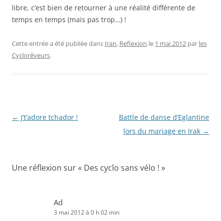
libre, c’est bien de retourner à une réalité différente de
temps en temps (mais pas trop…) !
Cette entrée a été publiée dans
Iran
,
Reflexion
le
1 mai 2012
par
les
Cyclorêveurs
.
Navigation
←
J’t’adore tchador !
Battle de danse d’Eglantine
des
lors du mariage en Irak
→
articles
Une réflexion sur «
Des cyclo sans vélo !
»
Ad
3 mai 2012 à 0 h 02 min