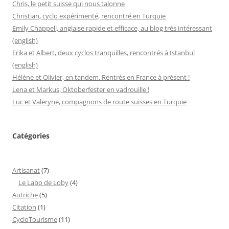
Chris, le petit suisse qui nous talonne
Christian, cyclo expérimenté, rencontré en Turquie
Emily Chappell, anglaise rapide et efficace, au blog très intéressant
(english)
Erika et Albert, deux cyclos tranquilles, rencontrés à Istanbul
(english)
Hélène et Olivier, en tandem. Rentrés en France à présent !
Lena et Markus, Oktoberfester en vadrouille !
Luc et Valeryne, compagnons de route suisses en Turquie
Catégories
Artisanat
(7)
Le Labo de Loby
(4)
Autriche
(5)
Citation
(1)
CycloTourisme
(11)