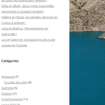
au blog très intéressant (english)
Erika et Albert, deux cyclos tranquilles,
rencontrés à Istanbul (english)
Hélène et Olivier, en tandem. Rentrés en
France à présent !
Lena et Markus, Oktoberfester en
vadrouille !
Luc et Valeryne, compagnons de route
suisses en Turquie
Catégories
Artisanat
(7)
Le Labo de Loby
(4)
Autriche
(5)
Citation
(1)
CycloTourisme
(11)
Japon2016
(1)