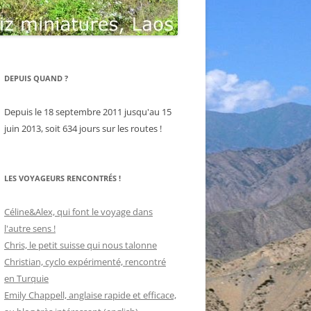
DEPUIS QUAND ?
Depuis le 18 septembre 2011 jusqu'au 15
juin 2013, soit 634 jours sur les routes !
LES VOYAGEURS RENCONTRÉS !
Céline&Alex, qui font le voyage dans
l'autre sens !
Chris, le petit suisse qui nous talonne
Christian, cyclo expérimenté, rencontré
en Turquie
Emily Chappell, anglaise rapide et efficace,