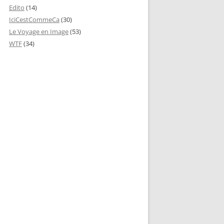
Edito
(14)
IciCestCommeCa
(30)
Le Voyage en Image
(53)
WTF
(34)