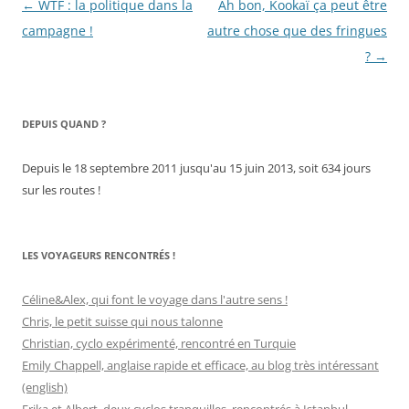
Navigation
←
WTF : la politique dans la
Ah bon, Kookaï ça peut être
des
campagne !
autre chose que des fringues
articles
?
→
DEPUIS QUAND ?
Depuis le 18 septembre 2011 jusqu'au 15 juin 2013, soit 634 jours
sur les routes !
LES VOYAGEURS RENCONTRÉS !
Céline&Alex, qui font le voyage dans l'autre sens !
Chris, le petit suisse qui nous talonne
Christian, cyclo expérimenté, rencontré en Turquie
Emily Chappell, anglaise rapide et efficace, au blog très intéressant
(english)
Erika et Albert, deux cyclos tranquilles, rencontrés à Istanbul