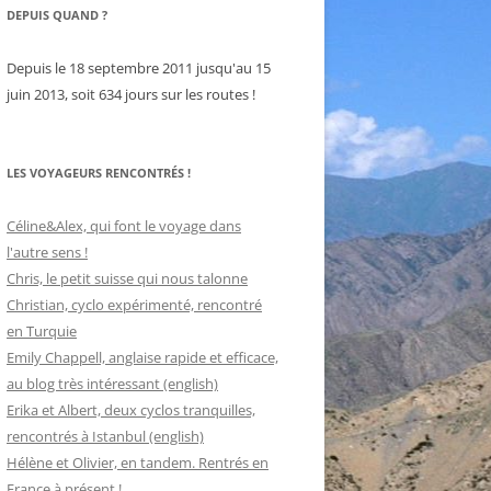
DEPUIS QUAND ?
Depuis le 18 septembre 2011 jusqu'au 15
juin 2013, soit 634 jours sur les routes !
LES VOYAGEURS RENCONTRÉS !
Céline&Alex, qui font le voyage dans
l'autre sens !
Chris, le petit suisse qui nous talonne
Christian, cyclo expérimenté, rencontré
en Turquie
Emily Chappell, anglaise rapide et efficace,
au blog très intéressant (english)
Erika et Albert, deux cyclos tranquilles,
rencontrés à Istanbul (english)
Hélène et Olivier, en tandem. Rentrés en
France à présent !