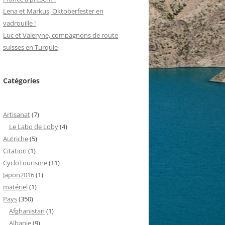
Lena et Markus, Oktoberfester en
vadrouille !
Luc et Valeryne, compagnons de route
suisses en Turquie
Catégories
Artisanat
(7)
Le Labo de Loby
(4)
Autriche
(5)
Citation
(1)
CycloTourisme
(11)
Japon2016
(1)
matériel
(1)
Pays
(350)
Afghanistan
(1)
Albanie
(9)