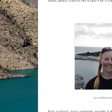
Nous avons franchi les 6 000 « kil » c
La traditionn
Puis surtout, nous sommes arrivés à A