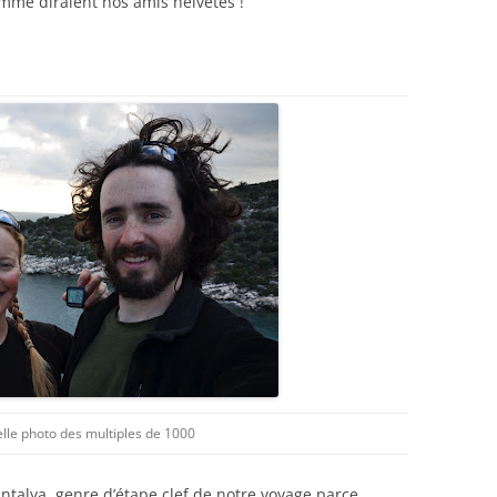
omme diraient nos amis helvètes !
elle photo des multiples de 1000
ntalya, genre d’étape clef de notre voyage parce