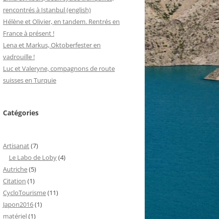
rencontrés à Istanbul (english)
Hélène et Olivier, en tandem. Rentrés en
France à présent !
Lena et Markus, Oktoberfester en
vadrouille !
Luc et Valeryne, compagnons de route
suisses en Turquie
Catégories
Artisanat
(7)
Le Labo de Loby
(4)
Autriche
(5)
Citation
(1)
CycloTourisme
(11)
Japon2016
(1)
matériel
(1)