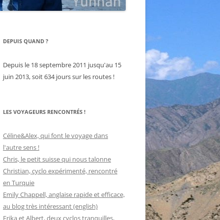
DEPUIS QUAND ?
Depuis le 18 septembre 2011 jusqu'au 15
juin 2013, soit 634 jours sur les routes !
LES VOYAGEURS RENCONTRÉS !
Céline&Alex, qui font le voyage dans
l'autre sens !
Chris, le petit suisse qui nous talonne
Christian, cyclo expérimenté, rencontré
en Turquie
Emily Chappell, anglaise rapide et efficace,
au blog très intéressant (english)
Erika et Albert, deux cyclos tranquilles,