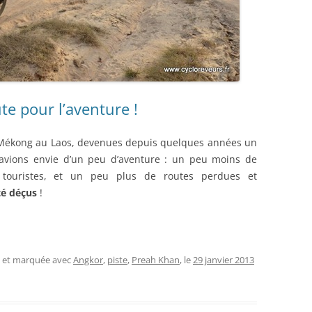
ute pour l’aventure !
du Mékong au Laos, devenues depuis quelques années un
s avions envie d’un peu d’aventure : un peu moins de
 touristes, et un peu plus de routes perdues et
té déçus
!
, et marquée avec
Angkor
,
piste
,
Preah Khan
, le
29 janvier 2013