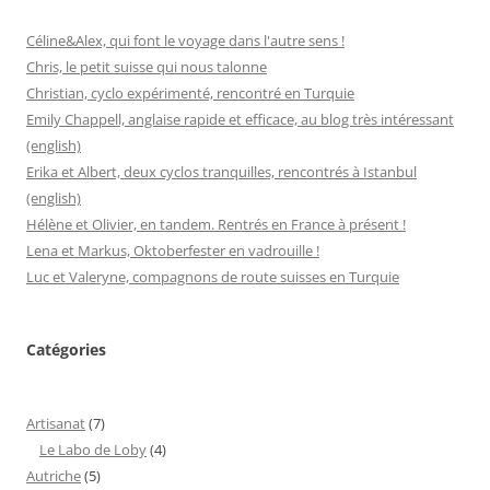
Céline&Alex, qui font le voyage dans l'autre sens !
Chris, le petit suisse qui nous talonne
Christian, cyclo expérimenté, rencontré en Turquie
Emily Chappell, anglaise rapide et efficace, au blog très intéressant
(english)
Erika et Albert, deux cyclos tranquilles, rencontrés à Istanbul
(english)
Hélène et Olivier, en tandem. Rentrés en France à présent !
Lena et Markus, Oktoberfester en vadrouille !
Luc et Valeryne, compagnons de route suisses en Turquie
Catégories
Artisanat
(7)
Le Labo de Loby
(4)
Autriche
(5)