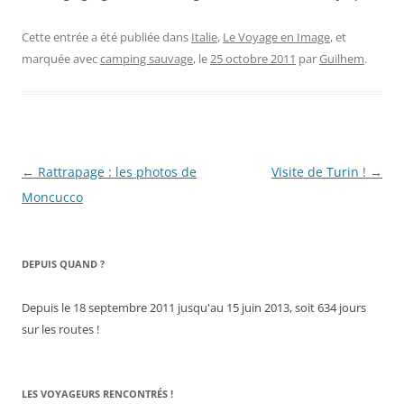
Cette entrée a été publiée dans
Italie
,
Le Voyage en Image
, et
marquée avec
camping sauvage
, le
25 octobre 2011
par
Guilhem
.
Navigation
←
Rattrapage : les photos de
Visite de Turin !
→
des
Moncucco
articles
DEPUIS QUAND ?
Depuis le 18 septembre 2011 jusqu'au 15 juin 2013, soit 634 jours
sur les routes !
LES VOYAGEURS RENCONTRÉS !