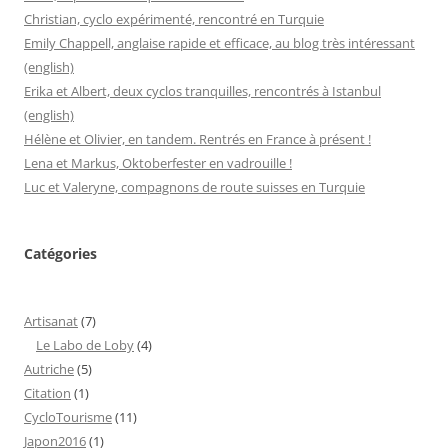
Christian, cyclo expérimenté, rencontré en Turquie
Emily Chappell, anglaise rapide et efficace, au blog très intéressant
(english)
Erika et Albert, deux cyclos tranquilles, rencontrés à Istanbul
(english)
Hélène et Olivier, en tandem. Rentrés en France à présent !
Lena et Markus, Oktoberfester en vadrouille !
Luc et Valeryne, compagnons de route suisses en Turquie
Catégories
Artisanat
(7)
Le Labo de Loby
(4)
Autriche
(5)
Citation
(1)
CycloTourisme
(11)
Japon2016
(1)