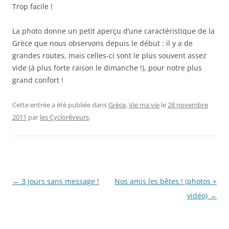
Trop facile !
La photo donne un petit aperçu d’une caractéristique de la
Grèce que nous observons depuis le début : il y a de
grandes routes, mais celles-ci sont le plus souvent assez
vide (à plus forte raison le dimanche !), pour notre plus
grand confort !
Cette entrée a été publiée dans
Grèce
,
Vie ma vie
le
28 novembre
2011
par
les Cyclorêveurs
.
Navigation
←
3 jours sans message !
Nos amis les bêtes ! (photos +
des
vidéo)
→
articles