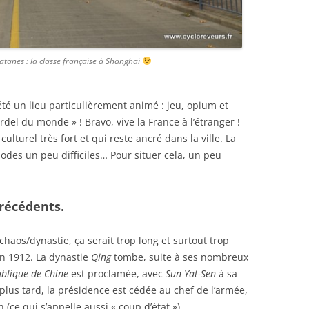
atanes : la classe française à Shanghai
été un lieu particulièrement animé : jeu, opium et
rdel du monde » ! Bravo, vive la France à l’étranger !
culturel très fort et qui reste ancré dans la ville. La
odes un peu difficiles… Pour situer cela, un peu
récédents.
chaos/dynastie, ça serait trop long et surtout trop
n 1912. La dynastie
Qing
tombe, suite à ses nombreux
blique de Chine
est proclamée, avec
Sun Yat-Sen
à sa
n plus tard, la présidence est cédée au chef de l’armée,
(ce qui s’appelle aussi « coup d’état »).