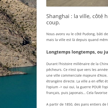
Shanghai : la ville, côté 
coup.
Nous avons vu le côté Pudong, bâti dep
mais la ville est là depuis quand mê
Longtemps longtemps, ou ju
Durant l’histoire millénaire de la Chin
pêcheurs. Ce n’est que vers les anné
une ville commerciale majeure d’Asie, 
étrangère directe. La ville a en effet é
l’opium -> oui oui, la guerre POUR l’o
français, puis japonais… Cela favorise l
A partir de 1850, des pans entiers de la