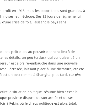
on profit en 1915, mais les oppositions sont grandes, à
inoises, et il échoue. Ses 83 jours de règne ne lui
 d’une crise de foie, laissant le pays sans
actions politiques au pouvoir donnent lieu à de
 les détails, un peu tordus), qui conduisent à un
mpereur est alors ré-embauché dans une nouvelle
uveau écrasée, laissant place à une dictature, etc etc…
 là est un peu comme à Shanghai plus tard, «
le plus
rire la situation politique, résume bien : c’est la
aque province dispose de son armée et de ses
loir à Pékin, où le chaos politique est alors total.