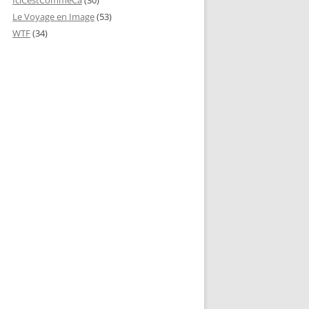
IciCestCommeCa
(30)
Le Voyage en Image
(53)
WTF
(34)