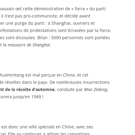
mauvais œil cette démonstration de « force » du parti
, il n’est pas pro-communiste, et décide avant
er une purge du parti : à Shanghai, ouvriers et
estations de protestations sont écrasées par la force,
es sont dissoutes. Bilan : 5000 personnes sont portées
t le
massacre de Shanghai.
 Kuomintang est mal perçue en Chine, et cet
e révoltes dans le pays. De nombreuses insurrections
t de la récolte d’automne
, conduite par
Mao Zedong
.
 durera jusqu’en 1949 !
est donc une ville spéciale en Chine, avec ses
l. Elle va continuer à attirer les convoitises,