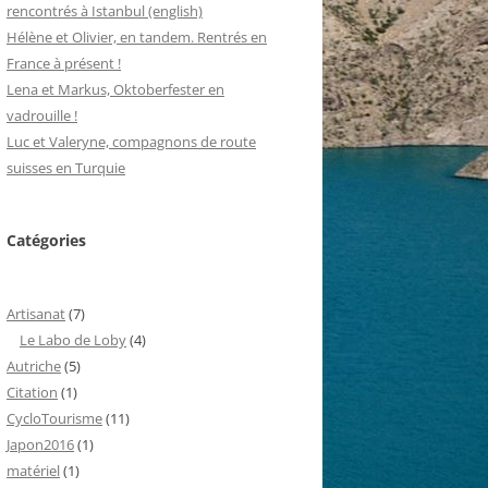
rencontrés à Istanbul (english)
Hélène et Olivier, en tandem. Rentrés en
France à présent !
Lena et Markus, Oktoberfester en
vadrouille !
Luc et Valeryne, compagnons de route
suisses en Turquie
Catégories
Artisanat
(7)
Le Labo de Loby
(4)
Autriche
(5)
Citation
(1)
CycloTourisme
(11)
Japon2016
(1)
matériel
(1)