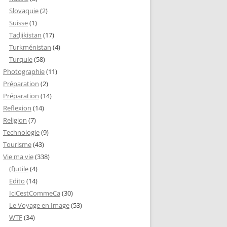
Slovaquie
(2)
Suisse
(1)
Tadjikistan
(17)
Turkménistan
(4)
Turquie
(58)
Photographie
(11)
Préparation
(2)
Préparation
(14)
Reflexion
(14)
Religion
(7)
Technologie
(9)
Tourisme
(43)
Vie ma vie
(338)
(f)utile
(4)
Edito
(14)
IciCestCommeCa
(30)
Le Voyage en Image
(53)
WTF
(34)