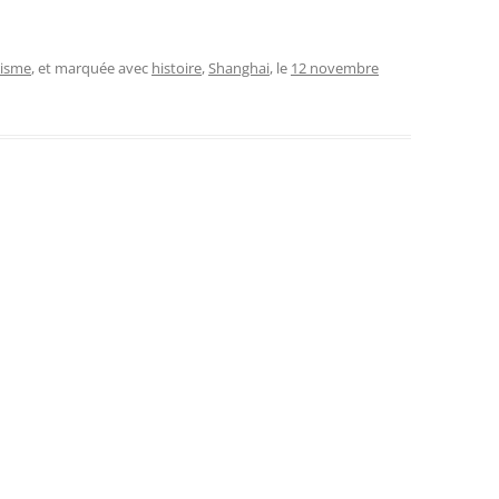
isme
, et marquée avec
histoire
,
Shanghai
, le
12 novembre