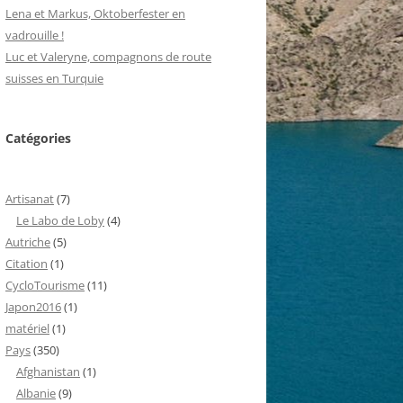
Lena et Markus, Oktoberfester en
vadrouille !
Luc et Valeryne, compagnons de route
suisses en Turquie
Catégories
Artisanat
(7)
Le Labo de Loby
(4)
Autriche
(5)
Citation
(1)
CycloTourisme
(11)
Japon2016
(1)
matériel
(1)
Pays
(350)
Afghanistan
(1)
Albanie
(9)