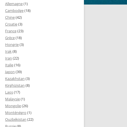
Allemagne
(1)
Cambodge
(18)
Chine
(42)
Croatie
(3)
France
(23)
Grèce
(18)
Hongrie
(3)
Irak
(8)
Iran
(22)
Italie
(16)
Japon
(39)
Kazakhstan
(3)
Kirghizistan
(8)
Laos
(17)
Malaysie
(1)
Mongolie
(26)
Monténégro
(1)
Ouzbékistan
(22)
Russie
(8)