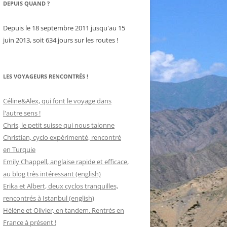
DEPUIS QUAND ?
Depuis le 18 septembre 2011 jusqu'au 15
juin 2013, soit 634 jours sur les routes !
LES VOYAGEURS RENCONTRÉS !
Céline&Alex, qui font le voyage dans
l'autre sens !
Chris, le petit suisse qui nous talonne
Christian, cyclo expérimenté, rencontré
en Turquie
Emily Chappell, anglaise rapide et efficace,
au blog très intéressant (english)
Erika et Albert, deux cyclos tranquilles,
rencontrés à Istanbul (english)
Hélène et Olivier, en tandem. Rentrés en
France à présent !