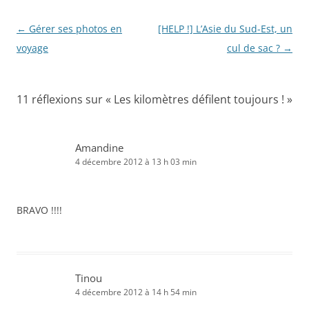
Navigation
←
Gérer ses photos en
[HELP !] L’Asie du Sud-Est, un
des
voyage
cul de sac ?
→
articles
11 réflexions sur «
Les kilomètres défilent toujours !
»
Amandine
4 décembre 2012 à 13 h 03 min
BRAVO !!!!
Tinou
4 décembre 2012 à 14 h 54 min