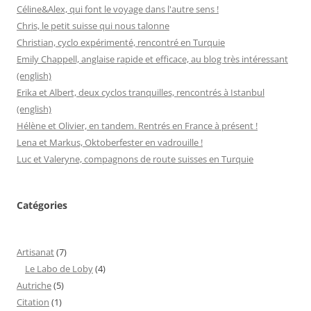
Céline&Alex, qui font le voyage dans l'autre sens !
Chris, le petit suisse qui nous talonne
Christian, cyclo expérimenté, rencontré en Turquie
Emily Chappell, anglaise rapide et efficace, au blog très intéressant
(english)
Erika et Albert, deux cyclos tranquilles, rencontrés à Istanbul
(english)
Hélène et Olivier, en tandem. Rentrés en France à présent !
Lena et Markus, Oktoberfester en vadrouille !
Luc et Valeryne, compagnons de route suisses en Turquie
Catégories
Artisanat
(7)
Le Labo de Loby
(4)
Autriche
(5)
Citation
(1)