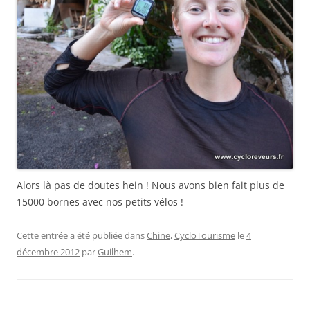
Alors là pas de doutes hein ! Nous avons bien fait plus de
15000 bornes avec nos petits vélos !
Cette entrée a été publiée dans
Chine
,
CycloTourisme
le
4
décembre 2012
par
Guilhem
.