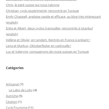
Chris, le petit suisse qui nous talonne
Christian, cyclo expérimenté, rencontré en Turquie
Emily Chappell, anglaise rapide et efficace, au blog très intéressant
(english)
Erika et Albert, deux cyclos tranquilles, rencontrés à Istanbul
(english)
Hélène et Olivier, en tandem. Rentrés en France à présent !
Lena et Markus, Oktoberfester en vadrouille !
Luc et Valeryne, compagnons de route suisses en Turquie
Catégories
Artisanat
(7)
Le Labo de Loby
(4)
Autriche
(5)
Citation
(1)
CycloTourisme
(11)