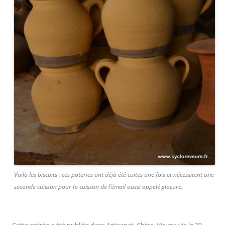
Voilà les biscuits : ces poteries ont déjà été cuites une fois et nécessitent une
seconde cuisson pour la cuisson de l’émail aussi appelé glaçure.