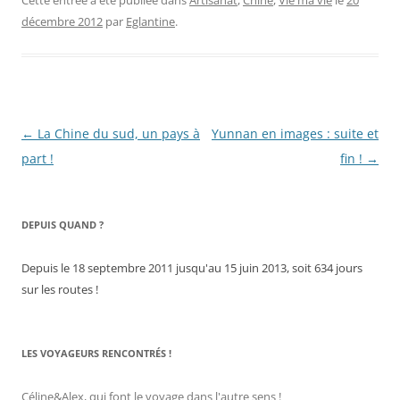
Cette entrée a été publiée dans
Artisanat
,
Chine
,
Vie ma vie
le
20
décembre 2012
par
Eglantine
.
Navigation
←
La Chine du sud, un pays à
Yunnan en images : suite et
des
part !
fin !
→
articles
DEPUIS QUAND ?
Depuis le 18 septembre 2011 jusqu'au 15 juin 2013, soit 634 jours
sur les routes !
LES VOYAGEURS RENCONTRÉS !
Céline&Alex, qui font le voyage dans l'autre sens !