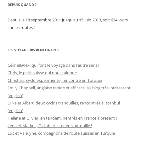
DEPUIS QUAND ?
Depuis le 18 septembre 2011 jusqu'au 15 juin 2013, soit 634 jours
sur les routes !
LES VOYAGEURS RENCONTRÉS !
Céline&Alex, qui font le voyage dans l'autre sens !
Chris, le petit suisse qui nous talonne
Christian, cyclo expérimenté, rencontré en Turquie
Emily Chappell, anglaise rapide et efficace, au blog très intéressant
(english)
Erika et Albert, deux cyclos tranquilles, rencontrés à Istanbul
(english)
Hélène et Olivier, en tandem. Rentrés en France à présent !
Lena et Markus, Oktoberfester en vadrouille !
Luc et Valeryne, compagnons de route suisses en Turquie