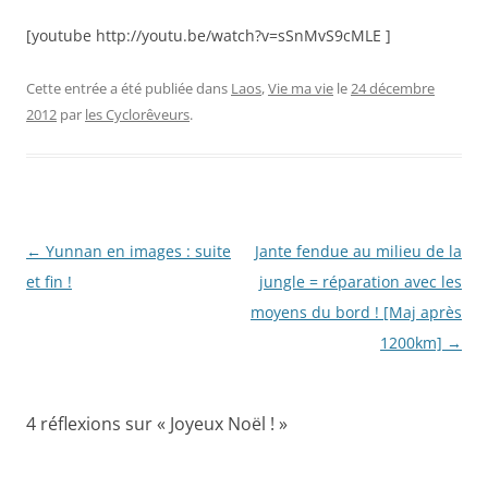
[youtube http://youtu.be/watch?v=sSnMvS9cMLE ]
Cette entrée a été publiée dans
Laos
,
Vie ma vie
le
24 décembre
2012
par
les Cyclorêveurs
.
Navigation
←
Yunnan en images : suite
Jante fendue au milieu de la
des
et fin !
jungle = réparation avec les
articles
moyens du bord ! [Maj après
1200km]
→
4 réflexions sur «
Joyeux Noël !
»