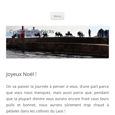
Aller
au
Cyclorêveurs : Récits
contenu
Blog voyage des cyclorêveurs Eglantine et Guilhem
Menu
Joyeux Noël !
On va passer la journée à penser à vous, d’une part parce
que vous nous manquez, mais aussi parce que, pendant
que la plupart d’entre vous aurons encore froid sous leurs
pulls et bonnet, nous aurons sûrement trop chaud à
pédaler dans les collines du Laos !