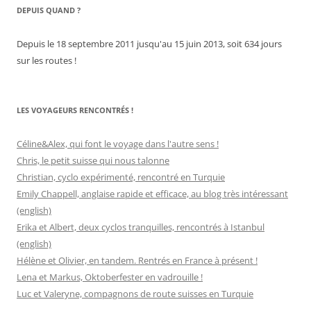
DEPUIS QUAND ?
Depuis le 18 septembre 2011 jusqu'au 15 juin 2013, soit 634 jours
sur les routes !
LES VOYAGEURS RENCONTRÉS !
Céline&Alex, qui font le voyage dans l'autre sens !
Chris, le petit suisse qui nous talonne
Christian, cyclo expérimenté, rencontré en Turquie
Emily Chappell, anglaise rapide et efficace, au blog très intéressant
(english)
Erika et Albert, deux cyclos tranquilles, rencontrés à Istanbul
(english)
Hélène et Olivier, en tandem. Rentrés en France à présent !
Lena et Markus, Oktoberfester en vadrouille !
Luc et Valeryne, compagnons de route suisses en Turquie