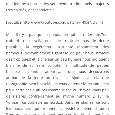
des femmes) porter des vêtements traditionnels, toujours
très colorés, c’est chouette !
[youtube http://www.youtube.com/watch?v=49xrNLfy-ig]
Mais il n’y a pas que la population qui est différente.Tout
d’abord, nous voilà en zone tropicale, pas de doute
possible, la végétation luxuriante (notamment des
bambous incroyablement gigantesques pour nous, novices
des tropiques) et la chaleur un peu humide nous indiquent
bien le climat (sans compter la multitude de petites
bestioles inconnues auparavant que nous découvrons
autour de la tente au réveil !). Ajoutez à cela une
topographie bien bosselée, et vous obtenez le terrain idéal
pour certaines cultures comme le thé ou l’hévéa (mais peu
de rizières contrairement au mythe numéro 2 sur le
Yunnan; ça doit être au nord…). Dans les plaines, ce sont
les bananiers qui prennent la vedette même si on a
l’impression que tout peut pousser ici, étant donné la