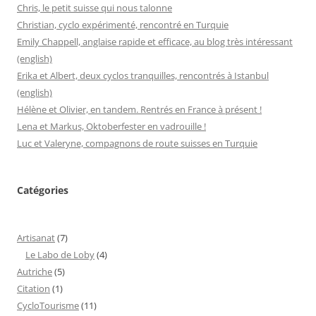
Chris, le petit suisse qui nous talonne
Christian, cyclo expérimenté, rencontré en Turquie
Emily Chappell, anglaise rapide et efficace, au blog très intéressant
(english)
Erika et Albert, deux cyclos tranquilles, rencontrés à Istanbul
(english)
Hélène et Olivier, en tandem. Rentrés en France à présent !
Lena et Markus, Oktoberfester en vadrouille !
Luc et Valeryne, compagnons de route suisses en Turquie
Catégories
Artisanat
(7)
Le Labo de Loby
(4)
Autriche
(5)
Citation
(1)
CycloTourisme
(11)