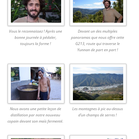
Vous le reconnaissez ! Après une
Devant un des multiples
bonne journée à pédaler,
panoramas que nous offre cette
toujours la forme !
G213, route qui traverse le
Yunnan de part en part !
Nous avons une petite leçon de
Les montagnes à pic au-dessus
distillation par notre nouveau
d’un champs de serres !
copain devant son maïs fermenté.