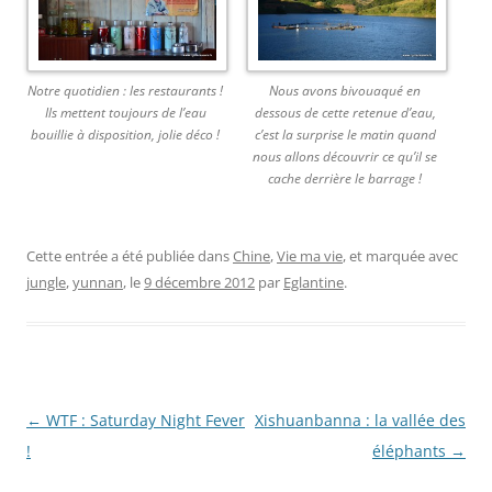
Notre quotidien : les restaurants !
Nous avons bivouaqué en
Ils mettent toujours de l’eau
dessous de cette retenue d’eau,
bouillie à disposition, jolie déco !
c’est la surprise le matin quand
nous allons découvrir ce qu’il se
cache derrière le barrage !
Cette entrée a été publiée dans
Chine
,
Vie ma vie
, et marquée avec
jungle
,
yunnan
, le
9 décembre 2012
par
Eglantine
.
Navigation
←
WTF : Saturday Night Fever
Xishuanbanna : la vallée des
des
!
éléphants
→
articles