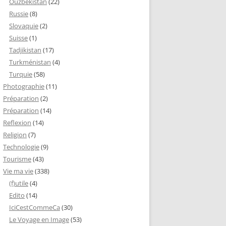
Ouzbékistan
(22)
Russie
(8)
Slovaquie
(2)
Suisse
(1)
Tadjikistan
(17)
Turkménistan
(4)
Turquie
(58)
Photographie
(11)
Préparation
(2)
Préparation
(14)
Reflexion
(14)
Religion
(7)
Technologie
(9)
Tourisme
(43)
Vie ma vie
(338)
(f)utile
(4)
Edito
(14)
IciCestCommeCa
(30)
Le Voyage en Image
(53)