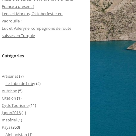
France à présent !
Lena et Markus, Oktoberfester en
vadrouille !
Luc et Valeryne, compagnons de route
suisses en Turquie
Catégories
Artisanat
(7)
Le Labo de Loby
(4)
Autriche
(5)
Citation
(1)
CycloTourisme
(11)
Japon2016
(1)
matériel
(1)
Pays
(350)
Afghanistan
(1)