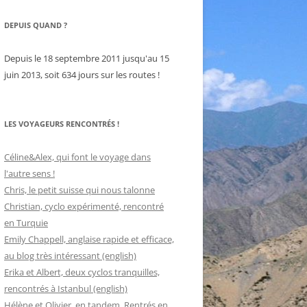
DEPUIS QUAND ?
Depuis le 18 septembre 2011 jusqu'au 15
juin 2013, soit 634 jours sur les routes !
LES VOYAGEURS RENCONTRÉS !
Céline&Alex, qui font le voyage dans
l'autre sens !
Chris, le petit suisse qui nous talonne
Christian, cyclo expérimenté, rencontré
en Turquie
Emily Chappell, anglaise rapide et efficace,
au blog très intéressant (english)
Erika et Albert, deux cyclos tranquilles,
rencontrés à Istanbul (english)
Hélène et Olivier, en tandem. Rentrés en