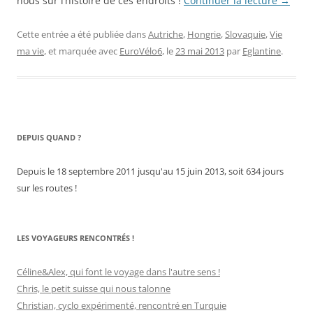
nous sur l’histoire de ces endroits !
Continuer la lecture
→
Cette entrée a été publiée dans
Autriche
,
Hongrie
,
Slovaquie
,
Vie
ma vie
, et marquée avec
EuroVélo6
, le
23 mai 2013
par
Eglantine
.
DEPUIS QUAND ?
Depuis le 18 septembre 2011 jusqu'au 15 juin 2013, soit 634 jours
sur les routes !
LES VOYAGEURS RENCONTRÉS !
Céline&Alex, qui font le voyage dans l'autre sens !
Chris, le petit suisse qui nous talonne
Christian, cyclo expérimenté, rencontré en Turquie