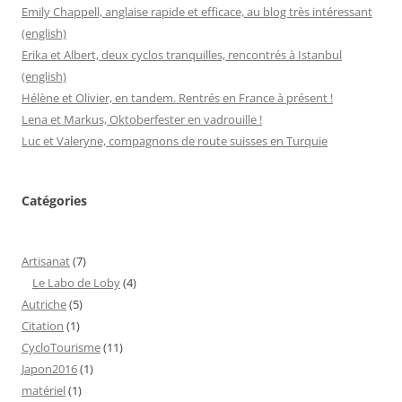
Emily Chappell, anglaise rapide et efficace, au blog très intéressant
(english)
Erika et Albert, deux cyclos tranquilles, rencontrés à Istanbul
(english)
Hélène et Olivier, en tandem. Rentrés en France à présent !
Lena et Markus, Oktoberfester en vadrouille !
Luc et Valeryne, compagnons de route suisses en Turquie
Catégories
Artisanat
(7)
Le Labo de Loby
(4)
Autriche
(5)
Citation
(1)
CycloTourisme
(11)
Japon2016
(1)
matériel
(1)