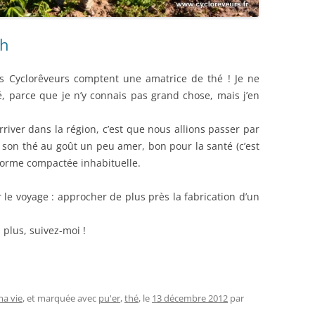
rh
es Cyclorêveurs comptent une amatrice de thé ! Je ne
é, parce que je n’y connais pas grand chose, mais j’en
rriver dans la région, c’est que nous allions passer par
 son thé au goût un peu amer, bon pour la santé (c’est
orme compactée inhabituelle.
e voyage : approcher de plus près la fabrication d’un
 plus, suivez-moi !
ma vie
, et marquée avec
pu'er
,
thé
, le
13 décembre 2012
par