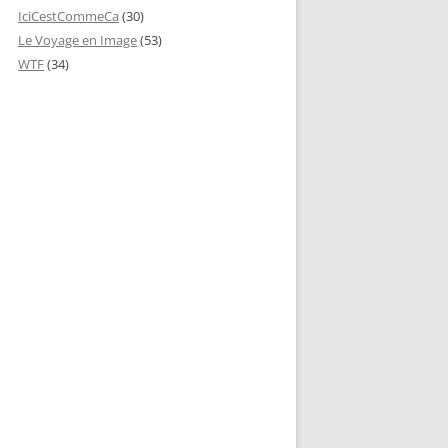
IciCestCommeCa
(30)
Le Voyage en Image
(53)
WTF
(34)