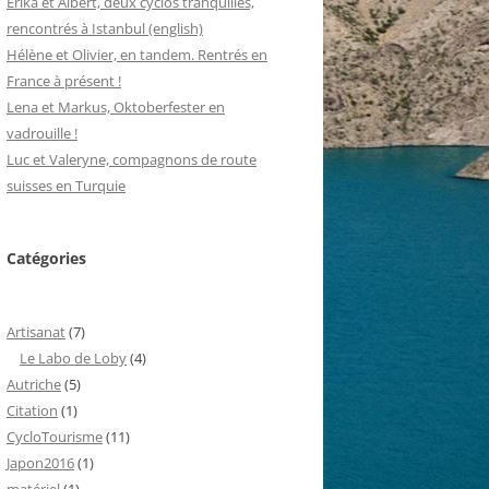
Erika et Albert, deux cyclos tranquilles,
rencontrés à Istanbul (english)
Hélène et Olivier, en tandem. Rentrés en
France à présent !
Lena et Markus, Oktoberfester en
vadrouille !
Luc et Valeryne, compagnons de route
suisses en Turquie
Catégories
Artisanat
(7)
Le Labo de Loby
(4)
Autriche
(5)
Citation
(1)
CycloTourisme
(11)
Japon2016
(1)