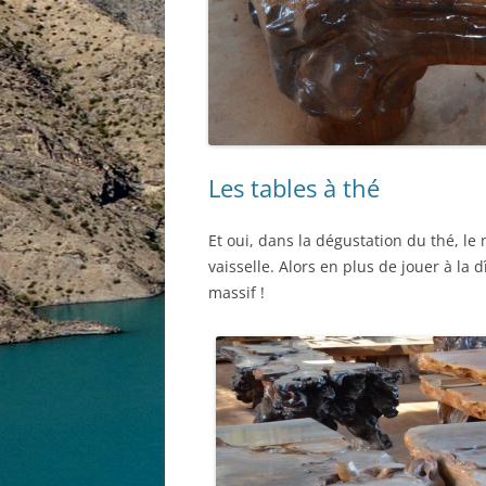
Les tables à thé
Et oui, dans la dégustation du thé, le
vaisselle. Alors en plus de jouer à la d
massif !